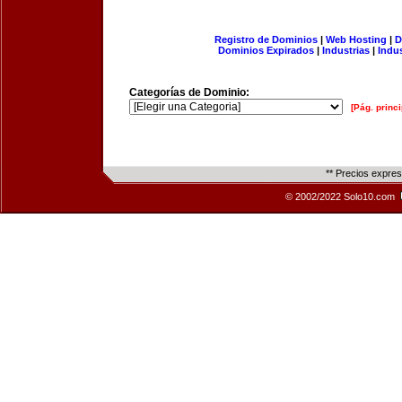
Registro de Dominios
|
Web Hosting
|
D
Dominios Expirados
|
Industrias
|
Indu
Categorías de Dominio:
[Pág. princi
** Precios expre
© 2002/2022 Solo10.com