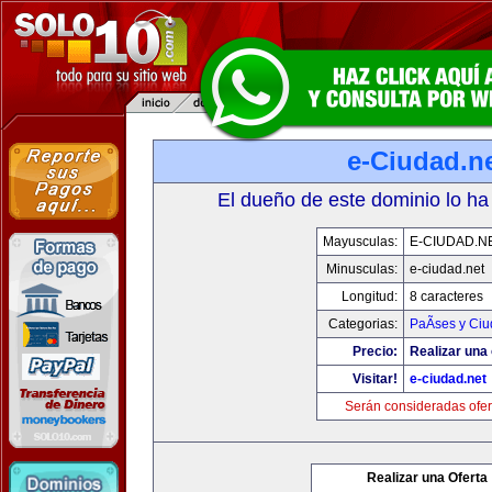
e-Ciudad.n
El dueño de este dominio lo ha
Mayusculas:
E-CIUDAD.N
Minusculas:
e-ciudad.net
Longitud:
8 caracteres
Categorias:
PaÃ­ses y Ci
Precio:
Realizar una 
Visitar!
e-ciudad.net
Serán consideradas ofer
Realizar una Oferta