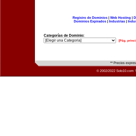
Registro de Dominios
|
Web Hosting
|
D
Dominios Expirados
|
Industrias
|
Indu
Categorías de Dominio:
[Pág. princi
** Precios expre
© 2002/2022 Solo10.com