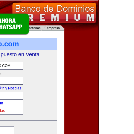
mo.com
 puesto en Venta
O.COM
m
Ã³n y Noticias
!
om
tas