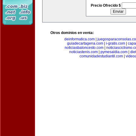
Precio Ofrecido $
Otros dominios en venta:
deinformatica.com
|
juegosparaconsolas.c
guiadecartagena.com
|
i-gratis.com
|
capa
noticiasbaloncesto.com
|
noticiasciclismo.
noticiastenis.com
|
pymesaldia.com
|
die
comunidadestudiantil.com
|
video