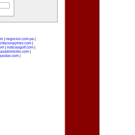
om
|
negocios.com.pa
|
citacionpymes.com
|
com
|
noticiasgolf.com
|
tasadomicilio.com
|
ayudas.com
|