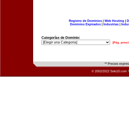
Registro de Dominios
|
Web Hosting
|
D
Dominios Expirados
|
Industrias
|
Indu
Categorías de Dominio:
[Pág. princi
** Precios expre
© 2002/2022 Solo10.com