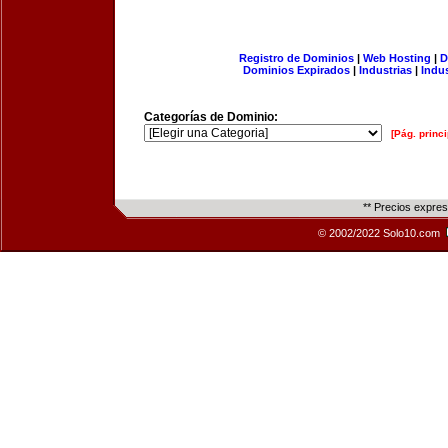
Registro de Dominios
|
Web Hosting
|
D
Dominios Expirados
|
Industrias
|
Indu
Categorías de Dominio:
[Pág. princi
** Precios expre
© 2002/2022 Solo10.com