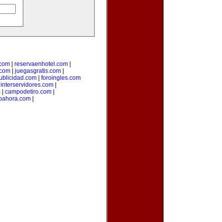
.com
|
reservaenhotel.com
|
.com
|
juegasgratis.com
|
ublicidad.com
|
foroingles.com
|
interservidores.com
|
m
|
campodetiro.com
|
oahora.com
|