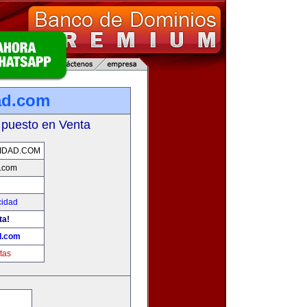
ad.com
 puesto en Venta
IDAD.COM
d.com
cidad
ta!
d.com
tas