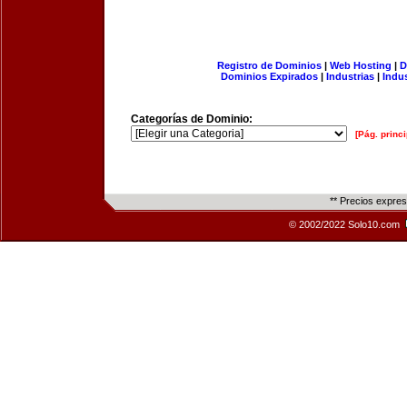
Registro de Dominios
|
Web Hosting
|
D
Dominios Expirados
|
Industrias
|
Indu
Categorías de Dominio:
[Pág. princi
** Precios expre
© 2002/2022 Solo10.com