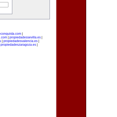
econquista.com
|
o.com
|
propiedadessevilla.es
|
s
|
propiedadesvalencia.es
|
|
propiedadeszaragoza.es
|