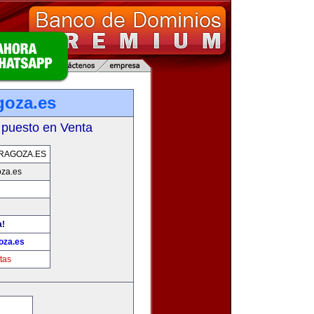
goza.es
 puesto en Venta
RAGOZA.ES
oza.es
a!
oza.es
tas